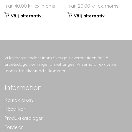
från
40,00
kr
ex. moms
från
20,00
kr
ex. moms
Den
Den
Välj alternativ
Välj alternativ
här
här
produkten
produkten
har
har
flera
flera
varianter.
varianter.
De
De
Vi levererar endast inom Sverige. Leveranstiden är 1-5
olika
olika
arbetsdagar, om inget annat anges. Priserna är exklusive
alternativen
alternativen
moms, fraktkostnad tillkommer.
kan
kan
väljas
väljas
Information
på
på
produktsidan
produktsidan
Kontakta oss
Köpvillkor
Produktkataloger
Fördelar