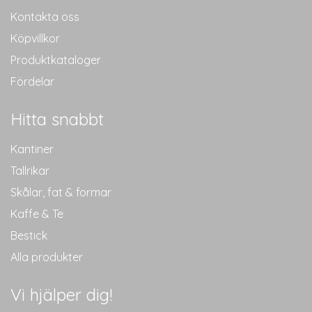
produktsidan
produktsidan
Kontakta oss
Köpvillkor
Produktkataloger
Fördelar
Hitta snabbt
Kantiner
Tallrikar
Skålar, fat & formar
Kaffe & Te
Bestick
Alla produkter
Vi hjälper dig!