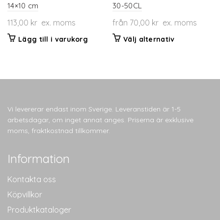
14×10 cm
30-50CL
113,00
kr
ex. moms
från
70,00
kr
ex. moms
Den
Lägg till i varukorg
Välj alternativ
här
produkten
har
flera
varianter.
De
Vi levererar endast inom Sverige. Leveranstiden är 1-5
olika
arbetsdagar, om inget annat anges. Priserna är exklusive
alternativen
moms, fraktkostnad tillkommer.
kan
väljas
Information
på
produktsidan
Kontakta oss
Köpvillkor
Produktkataloger