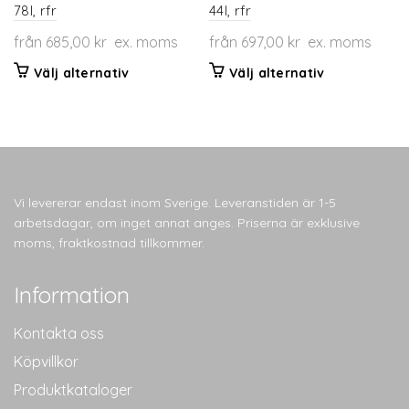
78l, rfr
44l, rfr
från
685,00
kr
ex. moms
från
697,00
kr
ex. moms
Den
Den
Välj alternativ
Välj alternativ
här
här
produkten
produkten
har
har
flera
flera
varianter.
varianter.
De
De
Vi levererar endast inom Sverige. Leveranstiden är 1-5
olika
olika
arbetsdagar, om inget annat anges. Priserna är exklusive
alternativen
alternativen
moms, fraktkostnad tillkommer.
kan
kan
väljas
väljas
Information
på
på
produktsidan
produktsidan
Kontakta oss
Köpvillkor
Produktkataloger