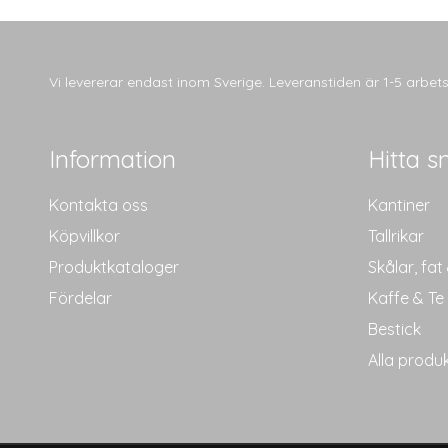
varianter.
De
olika
alternativen
Vi levererar endast inom Sverige. Leveranstiden är 1-5 arbe
kan
väljas
på
Information
Hitta s
produktsidan
Kontakta oss
Kantiner
Köpvillkor
Tallrikar
Produktkataloger
Skålar, fat
Fördelar
Kaffe & Te
Bestick
Alla produ