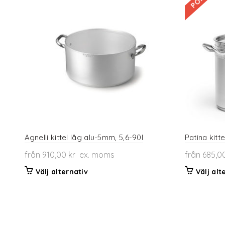
Agnelli kittel låg alu-5mm, 5,6-90l
Patina kitte
från
910,00
kr
ex. moms
från
685,0
Den
Välj alternativ
Välj alt
här
produkten
har
flera