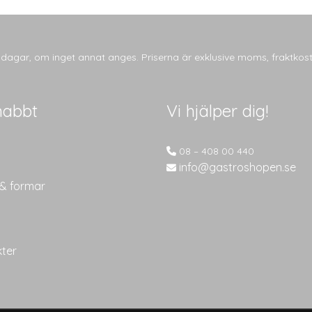
varianter.
flera
De
varianter.
olika
De
alternativen
olika
tsdagar, om inget annat anges. Priserna är exklusive moms, fraktkos
kan
alternativen
väljas
kan
på
väljas
nabbt
Vi hjälper dig!
produktsidan
på
produktsida
08 – 408 00 440
info@gastroshopen.se
 & formar
kter