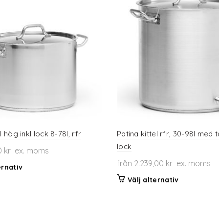
l hög inkl lock 8-78l, rfr
Patina kittel rfr, 30-98l med 
lock
0
kr
ex. moms
från
2.239,00
kr
ex. moms
Den
ernativ
här
Den
Välj alternativ
produkten
här
har
produkten
flera
har