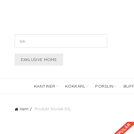
KANTINER
KOKKÄRL
PORSLIN
BUF
Hem
Produkt Storlek
50L
POPULÄR