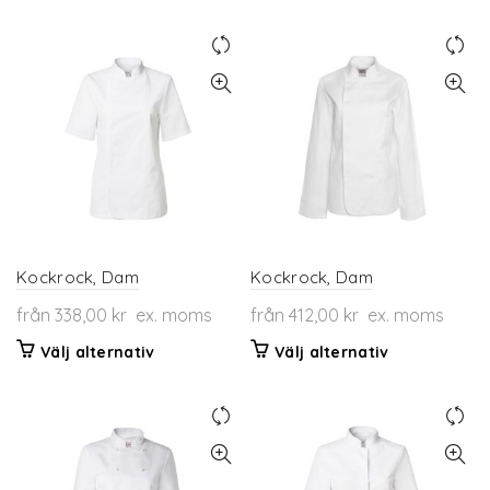
här
här
produkten
produkten
har
har
flera
flera
varianter.
varianter.
De
De
olika
olika
alternativen
alternativen
kan
kan
väljas
väljas
på
på
produktsidan
produktsidan
Kockrock, Dam
Kockrock, Dam
från
338,00
kr
ex. moms
från
412,00
kr
ex. moms
Den
Den
Välj alternativ
Välj alternativ
här
här
produkten
produkten
har
har
flera
flera
varianter.
varianter.