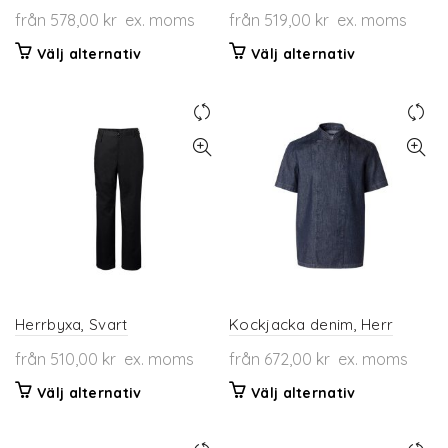
från
578,00
kr
ex. moms
från
519,00
kr
ex. moms
Den
Den
Välj alternativ
Välj alternativ
här
här
produkten
produkten
har
har
flera
flera
varianter.
varianter.
De
De
olika
olika
alternativen
alternativen
kan
kan
väljas
väljas
på
på
produktsidan
produktsidan
Herrbyxa, Svart
Kockjacka denim, Herr
från
510,00
kr
ex. moms
från
672,00
kr
ex. moms
Den
Den
Välj alternativ
Välj alternativ
här
här
produkten
produkten