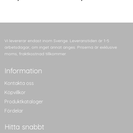
här
här
produkten
produkten
har
har
flera
flera
varianter.
varianter.
De
De
Vi levererar endast inom Sverige. Leveranstiden är 1-5
olika
olika
arbetsdagar, om inget annat anges. Priserna är exklusive
alternativen
alternativen
moms, fraktkostnad tillkommer.
kan
kan
väljas
väljas
Information
på
på
produktsidan
produktsidan
Kontakta oss
Köpvillkor
Produktkataloger
Fördelar
Hitta snabbt