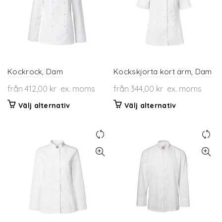
De
De
olika
olika
alternativen
alternativen
kan
kan
väljas
väljas
på
på
produktsidan
produktsidan
Kockrock, Dam
Kockskjorta kort ärm, Dam
från
412,00
kr
ex. moms
från
344,00
kr
ex. moms
Den
Den
Välj alternativ
Välj alternativ
här
här
produkten
produkten
har
har
flera
flera
varianter.
varianter.
De
De
olika
olika
alternativen
alternativen
kan
kan
väljas
väljas