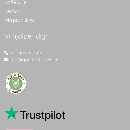
Kaffe & Te
Bestick
Alla produkter
Vi hjälper dig!
08 – 408 00 440
info@gastroshopen.se