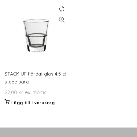
produkten
har
flera
varianter.
De
olika
alternativen
kan
väljas
på
produktsidan
STACK UP härdat glas 4,5 cl,
stapelbara
22,00
kr
ex. moms
Lägg till i varukorg