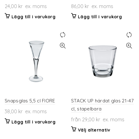
24,00
kr
ex. moms
86,00
kr
ex. moms
Lägg till i varukorg
Lägg till i varukorg
Snapsglas 5,5 cl FIORE
STACK UP härdat glas 21-47
cl, stapelbara
38,00
kr
ex. moms
från
29,00
kr
ex. moms
Lägg till i varukorg
Den
Välj alternativ
här