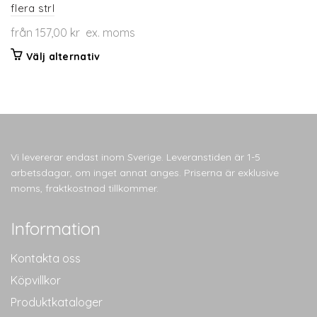
flera strl
från
157,00
kr
ex. moms
Den
Välj alternativ
här
produkten
har
flera
varianter.
De
Vi levererar endast inom Sverige. Leveranstiden är 1-5
olika
arbetsdagar, om inget annat anges. Priserna är exklusive
alternativen
moms, fraktkostnad tillkommer.
kan
väljas
Information
på
produktsidan
Kontakta oss
Köpvillkor
Produktkataloger