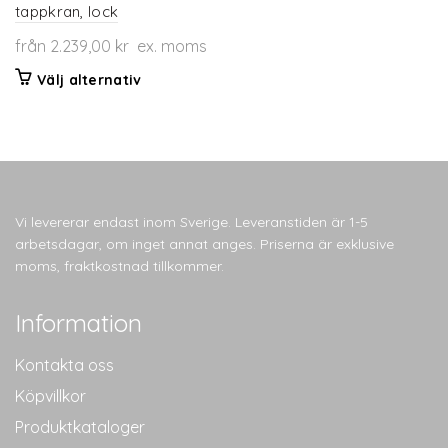
tappkran, lock
från
2.239,00
kr
ex. moms
Den
Välj alternativ
här
produkten
har
flera
varianter.
De
Vi levererar endast inom Sverige. Leveranstiden är 1-5
olika
arbetsdagar, om inget annat anges. Priserna är exklusive
alternativen
moms, fraktkostnad tillkommer.
kan
väljas
Information
på
produktsidan
Kontakta oss
Köpvillkor
Produktkataloger