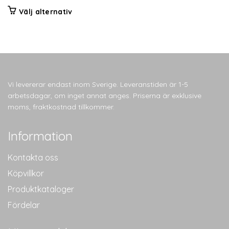
Den
Välj alternativ
här
produkten
har
flera
varianter.
De
Vi levererar endast inom Sverige. Leveranstiden är 1-5
olika
arbetsdagar, om inget annat anges. Priserna är exklusive
alternativen
moms, fraktkostnad tillkommer.
kan
väljas
Information
på
produktsidan
Kontakta oss
Köpvillkor
Produktkataloger
Fördelar