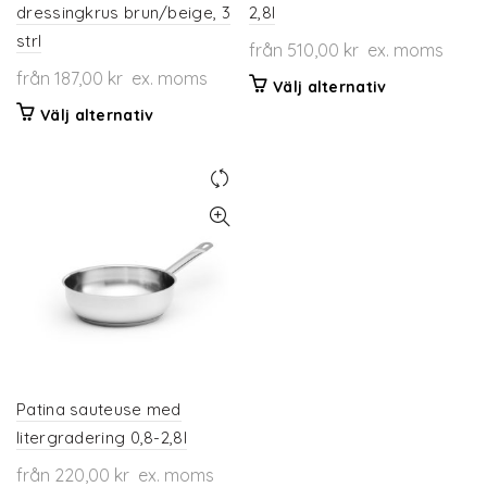
dressingkrus brun/beige, 3
2,8l
strl
från
510,00
kr
ex. moms
från
187,00
kr
ex. moms
Den
Välj alternativ
här
Den
Välj alternativ
produkten
här
har
produkten
flera
har
varianter.
flera
De
varianter.
olika
De
alternativen
olika
kan
alternativen
väljas
kan
på
väljas
produktsidan
på
produktsidan
Patina sauteuse med
litergradering 0,8-2,8l
från
220,00
kr
ex. moms