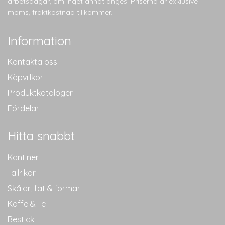
arbetsdagar, om inget annat anges. Priserna är exklusive
moms, fraktkostnad tillkommer.
Information
Kontakta oss
Köpvillkor
Produktkataloger
Fördelar
Hitta snabbt
Kantiner
Tallrikar
Skålar, fat & formar
Kaffe & Te
Bestick