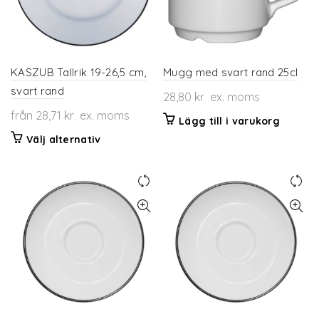
alternativen
kan
väljas
på
produktsidan
KASZUB Tallrik 19-26,5 cm,
Mugg med svart rand 25cl
svart rand
28,80
kr
ex. moms
från
28,71
kr
ex. moms
Lägg till i varukorg
Den
Välj alternativ
här
produkten
har
flera
varianter.
De
olika
alternativen
kan
väljas
på