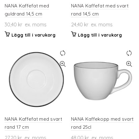
produktsidan
NANA Kaffefat med
NANA Kaffefat med svart
guldrand 14,5 cm
rand 14,5 cm
30,40
kr
ex. moms
24,40
kr
ex. moms
Lägg till i varukorg
Lägg till i varukorg
NANA Kaffefat med svart
NANA Kaffekopp med svart
rand 17 cm
rand 25cl
27,20
kr
ex. moms
48,00
kr
ex. moms