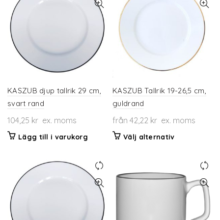
KASZUB djup tallrik 29 cm,
KASZUB Tallrik 19-26,5 cm,
svart rand
guldrand
104,25
kr
ex. moms
från
42,22
kr
ex. moms
Den
Lägg till i varukorg
Välj alternativ
här
produkten
har
flera
varianter.
De
olika