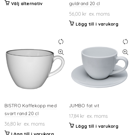
Den
guldrand 20 cl
Välj alternativ
här
56,00
kr
ex. moms
produkten
har
Lägg till i varukorg
flera
varianter.
De
olika
alternativen
kan
väljas
på
produktsidan
BISTRO Kaffekopp med
JUMBO fat vit
svart rand 20 cl
17,84
kr
ex. moms
36,80
kr
ex. moms
Lägg till i varukorg
Lägg till i varukorg