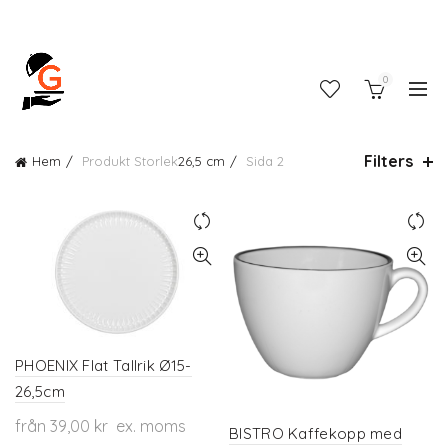
0
Filters
Hem
Produkt Storlek
26,5 cm
Sida 2
PHOENIX Flat Tallrik Ø15-
26,5cm
från
39,00
kr
ex. moms
BISTRO Kaffekopp med