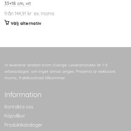
33×18 cm, vit
från
144,91
kr
ex. moms
Den
Välj alternativ
här
produkten
har
flera
varianter.
De
Vi levererar endast inom Sverige. Leveranstiden är 1-5
olika
arbetsdagar, om inget annat anges. Priserna är exklusive
alternativen
moms, fraktkostnad tillkommer.
kan
väljas
Information
på
produktsidan
Kontakta oss
Köpvillkor
Produktkataloger