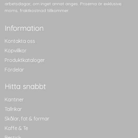
olika
arbetsdagar, om inget annat anges. Priserna är exklusive
alternativen
moms, fraktkostnad tillkommer.
kan
väljas
Information
på
produktsidan
Kontakta oss
Köpvillkor
Produktkataloger
Fördelar
Hitta snabbt
Kantiner
Tallrikar
Skålar, fat & formar
Kaffe & Te
Bestick