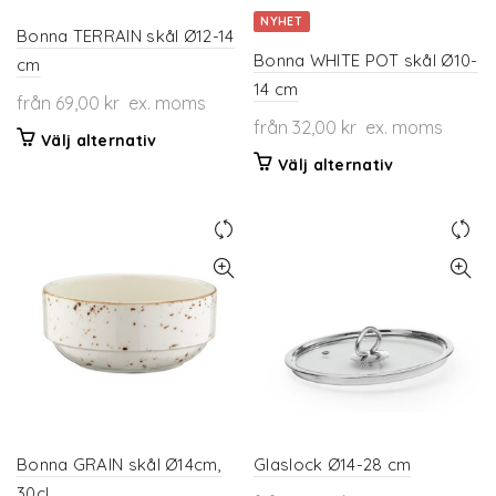
produktsidan
på
NYHET
produktsidan
Bonna TERRAIN skål Ø12-14
Bonna WHITE POT skål Ø10-
cm
14 cm
från
69,00
kr
ex. moms
från
32,00
kr
ex. moms
Den
Välj alternativ
här
Den
Välj alternativ
produkten
här
har
produkten
flera
har
varianter.
flera
De
varianter.
olika
De
alternativen
olika
kan
alternativen
väljas
kan
på
väljas
produktsidan
på
produktsidan
Bonna GRAIN skål Ø14cm,
Glaslock Ø14-28 cm
30cl