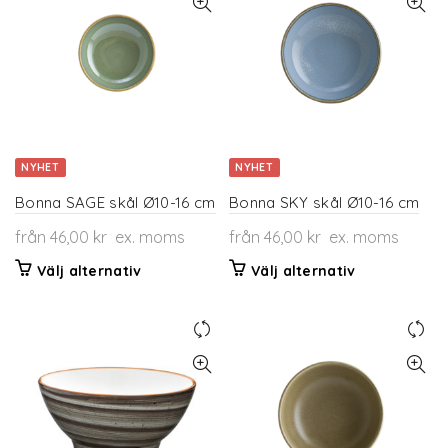
varianter.
De
De
olika
olika
alternativen
alternativen
kan
kan
väljas
väljas
på
på
produktsidan
NYHET
NYHET
produktsidan
Bonna SAGE skål Ø10-16 cm
Bonna SKY skål Ø10-16 cm
från
46,00
kr
ex. moms
från
46,00
kr
ex. moms
Den
Den
Välj alternativ
Välj alternativ
här
här
produkten
produkten
har
har
flera
flera
varianter.
varianter.
De
De
olika
olika
alternativen
alternativen