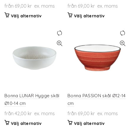
från
69,00
kr
ex. moms
från
69,00
kr
ex. moms
Den
Den
Välj alternativ
Välj alternativ
här
här
produkten
produkten
har
har
flera
flera
varianter.
varianter.
De
De
olika
olika
alternativen
alternativen
kan
kan
väljas
väljas
på
på
produktsidan
produktsidan
Bonna LUNAR Hygge skål
Bonna PASSION skål Ø12-14
Ø10-14 cm
cm
från
42,00
kr
ex. moms
från
69,00
kr
ex. moms
Den
Den
Välj alternativ
Välj alternativ
här
här