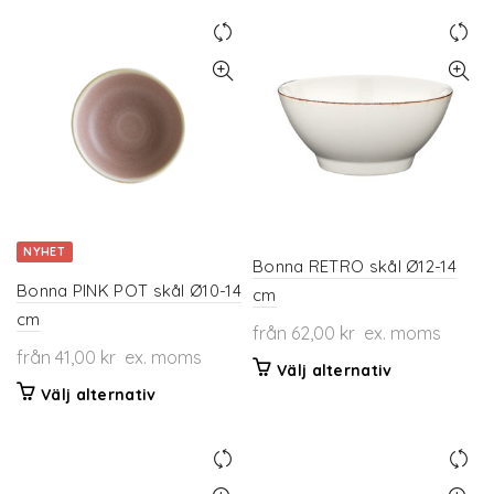
produkten
produkten
har
har
flera
flera
varianter.
varianter.
De
De
olika
olika
alternativen
alternativen
kan
kan
väljas
väljas
på
på
NYHET
produktsidan
produktsidan
Bonna RETRO skål Ø12-14
Bonna PINK POT skål Ø10-14
cm
cm
från
62,00
kr
ex. moms
från
41,00
kr
ex. moms
Den
Välj alternativ
Den
här
Välj alternativ
här
produkten
produkten
har
har
flera
flera
varianter.