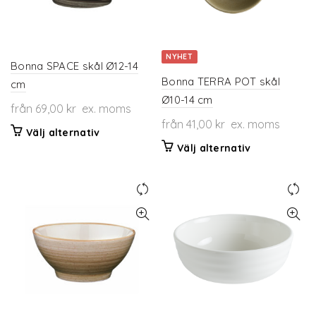
kan
kan
väljas
väljas
på
på
NYHET
produktsidan
produktsidan
Bonna SPACE skål Ø12-14
Bonna TERRA POT skål
cm
Ø10-14 cm
från
69,00
kr
ex. moms
från
41,00
kr
ex. moms
Den
Välj alternativ
här
Den
Välj alternativ
produkten
här
har
produkten
flera
har
varianter.
flera
De
varianter.
olika
De
alternativen
olika
kan
alternativen
väljas
kan
på
väljas