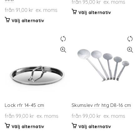
från
95,00
kr
ex. moms
från
91,00
kr
ex. moms
Den
Välj alternativ
här
Den
Välj alternativ
produkten
här
har
produkten
flera
har
varianter.
flera
De
varianter.
olika
De
alternativen
olika
kan
alternativen
väljas
kan
på
väljas
produktsidan
på
produktsidan
Lock rfr 14-45 cm
Skumslev rfr htg D8-16 cm
från
99,00
kr
ex. moms
från
99,00
kr
ex. moms
Den
Den
Välj alternativ
Välj alternativ
här
här
produkten
produkten