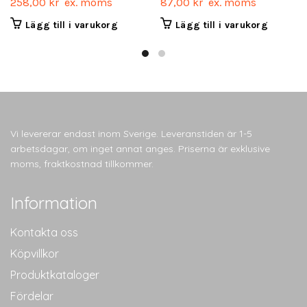
258,00
kr
ex. moms
87,00
kr
ex. moms
Lägg till i varukorg
Lägg till i varukorg
Vi levererar endast inom Sverige. Leveranstiden är 1-5
arbetsdagar, om inget annat anges. Priserna är exklusive
moms, fraktkostnad tillkommer.
Information
Kontakta oss
Köpvillkor
Produktkataloger
Fördelar