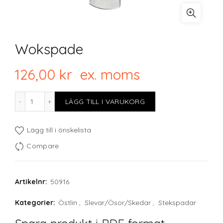
Wokspade
126,00
kr
ex. moms
Wokspade mängd
LÄGG TILL I VARUKORG
Lägg till i önskelista
Compare
Artikelnr:
50916
Kategorier:
Östlin
,
Slevar/Ösor/Skedar
,
Stekspadar