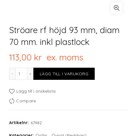
Ströare rf höjd 93 mm, diam
70 mm. inkl plastlock
113,00
kr
ex. moms
Ströare rf höjd 93 mm, diam 70 mm. inkl plastlock mäng
LÄGG TILL I VARUKORG
Lägg till i önskelista
Compare
Artikelnr:
67482
Kategorier:
Östlin
,
Övrigt (Redskap)