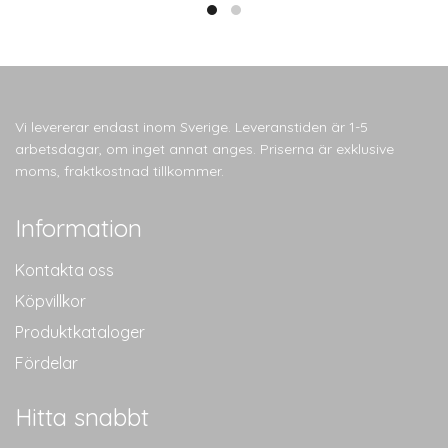
produkten
har
flera
varianter.
De
olika
Vi levererar endast inom Sverige. Leveranstiden är 1-5
alternativen
arbetsdagar, om inget annat anges. Priserna är exklusive
kan
moms, fraktkostnad tillkommer.
väljas
på
Information
produktsidan
Kontakta oss
Köpvillkor
Produktkataloger
Fördelar
Hitta snabbt