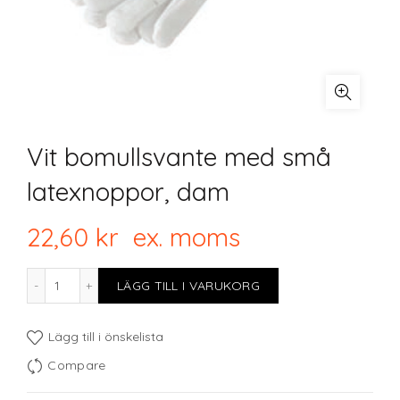
Vit bomullsvante med små
latexnoppor, dam
22,60
kr
ex. moms
Vit bomullsvante med små latexnoppor, dam mängd
LÄGG TILL I VARUKORG
Lägg till i önskelista
Compare