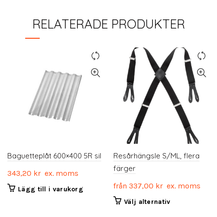
RELATERADE PRODUKTER
Baguetteplåt 600×400 5R sil
Resårhängsle S/ML, flera
färger
343,20
kr
ex. moms
från
337,00
kr
ex. moms
Lägg till i varukorg
Den
Välj alternativ
här