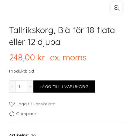
Tallrikskorg, Blå för 18 flata
eller 12 djupa
248,00
kr
ex. moms
Produktblad
Tallrikskorg, Blå för 18 flata eller 12 djupa mängd
LÄGG TILL I VARUKORG
Lägg till i önskelista
Compare
Artikelnr:
30