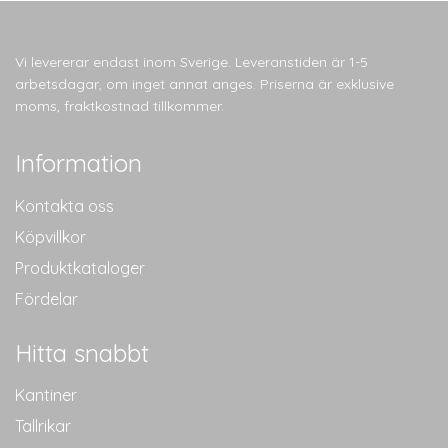
varianter.
varianter.
De
De
olika
olika
Vi levererar endast inom Sverige. Leveranstiden är 1-5
alternativen
alternativen
arbetsdagar, om inget annat anges. Priserna är exklusive
kan
kan
moms, fraktkostnad tillkommer.
väljas
väljas
på
på
Information
produktsidan
produktsidan
Kontakta oss
Köpvillkor
Produktkataloger
Fördelar
Hitta snabbt
Kantiner
Tallrikar