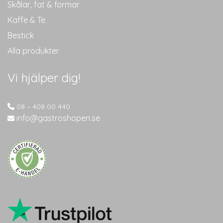
Skålar, fat & formar
Kaffe & Te
Bestick
Alla produkter
Vi hjälper dig!
08 – 408 00 440
info@gastroshopen.se