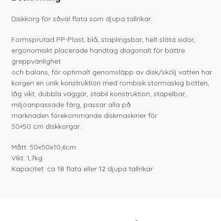
Diskkorg för såväl flata som djupa tallrikar.
Formsprutad PP-Plast, blå, staplingsbar, helt släta sidor,
ergonomiskt placerade handtag diagonalt för bättre
greppvänlighet
och balans, för optimalt genomsläpp av disk/skölj vatten har
korgen en unik konstruktion med rombisk stormaskig botten,
låg vikt, dubbla väggar, stabil konstruktion, stapelbar,
miljöanpassade färg, passar alla på
marknaden förekommande diskmaskiner för
50×50 cm diskkorgar.
Mått: 50x50x10,6cm
Vikt: 1,7kg
Kapacitet: ca 18 flata eller 12 djupa tallrikar