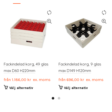
Fackindelad korg, 49 glas
Fackindelad korg, 9 glas
max D60 H220mm
max D149 H120mm
från
1.186,00
kr
ex. moms
från
696,00
kr
ex. moms
Den
Den
Välj alternativ
Välj alternativ
här
här
produkten
produkten
har
har
flera
flera