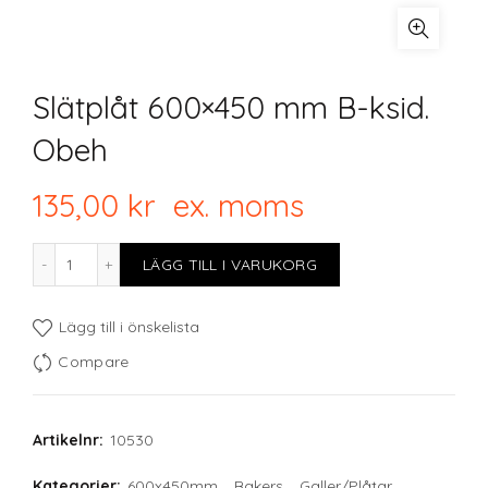
Slätplåt 600×450 mm B-ksid.
Obeh
135,00
kr
ex. moms
Slätplåt 600x450 mm B-ksid. Obeh mängd
LÄGG TILL I VARUKORG
Lägg till i önskelista
Compare
Artikelnr:
10530
Kategorier:
600x450mm
,
Bakers
,
Galler/Plåtar