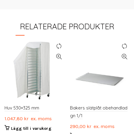
RELATERADE PRODUKTER
Huv 530×325 mm
Bakers slätplåt obehandlad
gn 1/1
1.047,80
kr
ex. moms
290,00
kr
ex. moms
Lägg till i varukorg