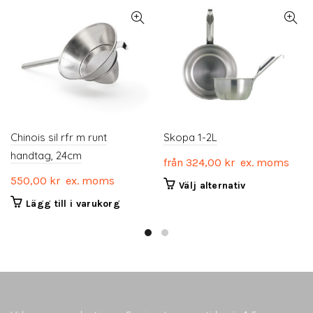
Chinois sil rfr m runt
Skopa 1-2L
handtag, 24cm
från
324,00
kr
ex. moms
550,00
kr
ex. moms
Den
Välj alternativ
här
Lägg till i varukorg
produkten
har
flera
varianter.
De
olika
alternativen