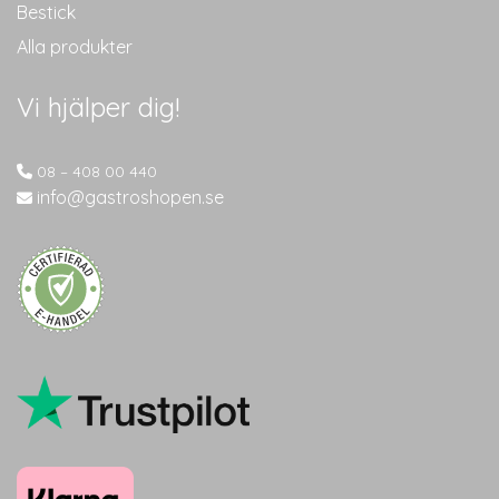
Bestick
Alla produkter
Vi hjälper dig!
08 – 408 00 440
info@gastroshopen.se