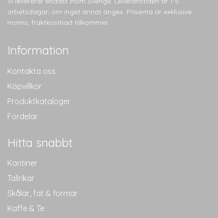
Vi levererar endast inom Sverige. Leveranstiden är 1-5
kan
arbetsdagar, om inget annat anges. Priserna är exklusive
väljas
moms, fraktkostnad tillkommer.
på
produktsidan
Information
Kontakta oss
Köpvillkor
Produktkataloger
Fördelar
Hitta snabbt
Kantiner
Tallrikar
Skålar, fat & formar
Kaffe & Te