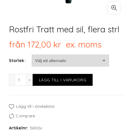
Rostfri Tratt med sil, flera strl
från
172,00
kr
ex. moms
Storlek
Rostfri Tratt med sil, flera strl mängd
LÄGG TILL I VARUKORG
Lägg till i önskelista
Compare
Artikelnr:
5800x