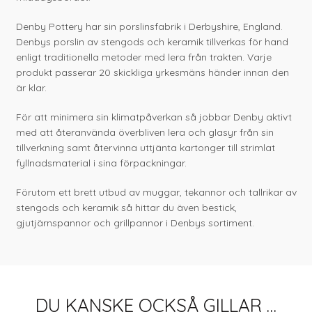
Denby Pottery har sin porslinsfabrik i Derbyshire, England.
Denbys porslin av stengods och keramik tillverkas för hand
enligt traditionella metoder med lera från trakten. Varje
produkt passerar 20 skickliga yrkesmäns händer innan den
är klar.
För att minimera sin klimatpåverkan så jobbar Denby aktivt
med att återanvända överbliven lera och glasyr från sin
tillverkning samt återvinna uttjänta kartonger till strimlat
fyllnadsmaterial i sina förpackningar.
Förutom ett brett utbud av muggar, tekannor och tallrikar av
stengods och keramik så hittar du även bestick,
gjutjärnspannor och grillpannor i Denbys sortiment.
DU KANSKE OCKSÅ GILLAR …