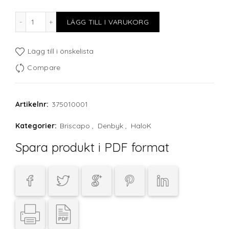
NATURAL CANVAS te/kaffekopp 26 cl mängd
LÄGG TILL I VARUKORG
Lägg till i önskelista
Compare
Artikelnr:
375010001
Kategorier:
Briscapo
,
Denbyk
,
HaloK
Spara produkt i PDF format