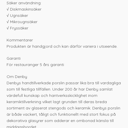
Säker användning:
√ Diskmaskinsäker
√ Ugnsäker
√ Mikrougnsäker
√ Fryssäker
Kommentarer
Produkten är handgjord och kan därför variera i utseende.
Garanti
För restauranger 5 års garanti
Om Denby
Denbys handtillverkade porslin passar lika bra till vardagliga
som till festliga tillfällen. Under 200 år har Denby samlat
värdefull kunskap och hantverksskicklighet inom
keramiktillverkning vilket lagt grunden till deras breda
sortiment av glaserat stengods och keramik. Denbys porslin
är både vackert, tåligt och funktionellt med stort fokus på
dekorativa glasyrer som adderar en ombonad känsla till
middagsbordet.