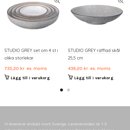
väljas
väljas
på
på
produktsidan
produktsidan
STUDIO GREY set om 4 st i
STUDIO GREY räfflad skål
olika storlekar
25,5 cm
735,20
kr
ex. moms
439,20
kr
ex. moms
Lägg till i varukorg
Lägg till i varukorg
Vi levererar endast inom Sverige. Leveranstiden är 1-5