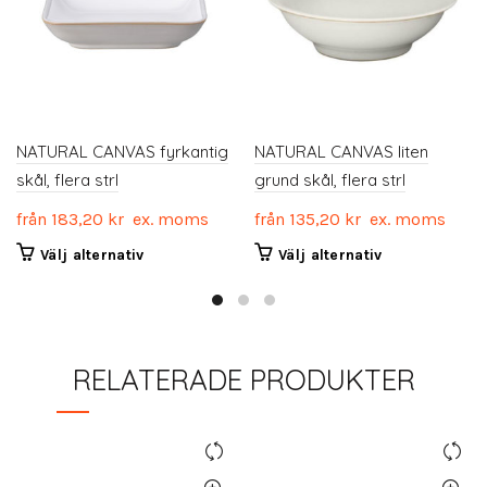
NATURAL CANVAS fyrkantig
NATURAL CANVAS liten
skål, flera strl
grund skål, flera strl
från
183,20
kr
ex. moms
från
135,20
kr
ex. moms
Den
Den
Välj alternativ
Välj alternativ
här
här
produkten
produkten
har
har
flera
flera
RELATERADE PRODUKTER
varianter.
varianter.
De
De
olika
olika
alternativen
alternativen
kan
kan