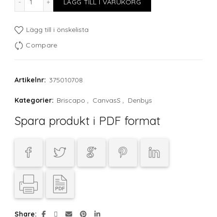
LÄGG TILL I VARUKORG
Lägg till i önskelista
Compare
Artikelnr:
375010708
Kategorier:
Briscapo
,
CanvasS
,
Denbys
Spara produkt i PDF format
Share