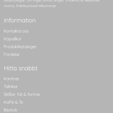
arbetsdagar, om inget annat anges. Priserna är exklusive
moms, fraktkostnad tillkommer.
Information
Kontakta oss
Köpvillkor
Produktkataloger
Fördelar
Hitta snabbt
Kantiner
Tallrikar
Skålar, fat & formar
Kaffe & Te
Bestick