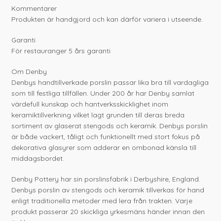
Kommentarer
Produkten är handgjord och kan därför variera i utseende.
Garanti
För restauranger 5 års garanti
Om Denby
Denbys handtillverkade porslin passar lika bra till vardagliga
som till festliga tillfällen. Under 200 år har Denby samlat
värdefull kunskap och hantverksskicklighet inom
keramiktillverkning vilket lagt grunden till deras breda
sortiment av glaserat stengods och keramik. Denbys porslin
är både vackert, tåligt och funktionellt med stort fokus på
dekorativa glasyrer som adderar en ombonad känsla till
middagsbordet.
Denby Pottery har sin porslinsfabrik i Derbyshire, England.
Denbys porslin av stengods och keramik tillverkas för hand
enligt traditionella metoder med lera från trakten. Varje
produkt passerar 20 skickliga yrkesmäns händer innan den