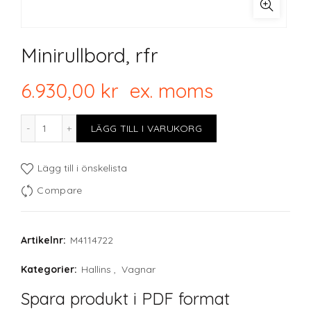
Minirullbord, rfr
6.930,00
kr
ex. moms
Minirullbord, rfr mängd
LÄGG TILL I VARUKORG
Lägg till i önskelista
Compare
Artikelnr:
M4114722
Kategorier:
Hallins
,
Vagnar
Spara produkt i PDF format