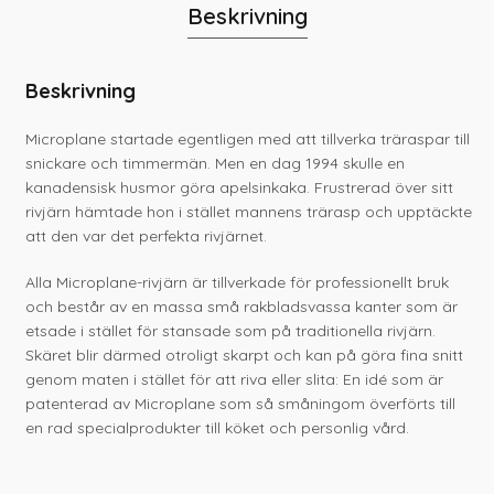
Beskrivning
Beskrivning
Microplane startade egentligen med att tillverka träraspar till
snickare och timmermän. Men en dag 1994 skulle en
kanadensisk husmor göra apelsinkaka. Frustrerad över sitt
rivjärn hämtade hon i stället mannens trärasp och upptäckte
att den var det perfekta rivjärnet.
Alla Microplane-rivjärn är tillverkade för professionellt bruk
och består av en massa små rakbladsvassa kanter som är
etsade i stället för stansade som på traditionella rivjärn.
Skäret blir därmed otroligt skarpt och kan på göra fina snitt
genom maten i stället för att riva eller slita: En idé som är
patenterad av Microplane som så småningom överförts till
en rad specialprodukter till köket och personlig vård.