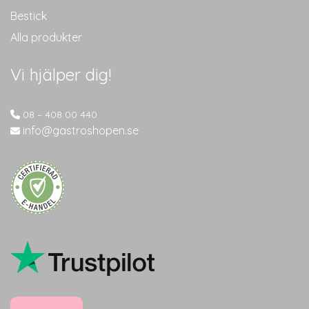
Bestick
Alla produkter
Vi hjälper dig!
08 – 408 00 440
info@gastroshopen.se