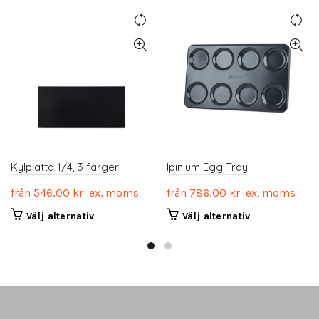
Kylplatta 1/4, 3 färger
Ipinium Egg Tray
från
546,00
kr
ex. moms
från
786,00
kr
ex. moms
Den
Den
Välj alternativ
Välj alternativ
här
här
produkten
produkten
har
har
flera
flera
varianter.
varianter.
De
De