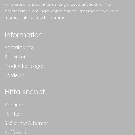
olika
olika
Vi levererar endast inom Sverige. Leveranstiden är 1-5
alternativen
alternativen
arbetsdagar, om inget annat anges. Priserna är exklusive
kan
kan
moms, fraktkostnad tillkommer.
väljas
väljas
på
på
Information
produktsidan
produktsidan
Kontakta oss
Köpvillkor
Produktkataloger
Fördelar
Hitta snabbt
Kantiner
Tallrikar
Skålar, fat & formar
Kaffe & Te