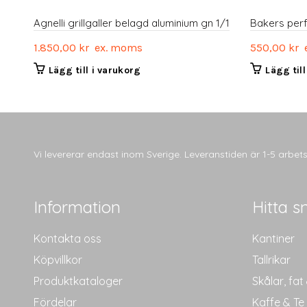
Agnelli grillgaller belagd aluminium gn 1/1
Bakers perf
1.850,00
kr
ex. moms
550,00
kr
e
Lägg till i varukorg
Lägg til
Vi levererar endast inom Sverige. Leveranstiden är 1-5 arbe
Information
Hitta s
Kontakta oss
Kantiner
Köpvillkor
Tallrikar
Produktkataloger
Skålar, fat
Fördelar
Kaffe & Te