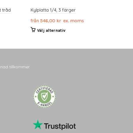
t tråd
Kylplatta 1/4, 3 färger
från
546,00
kr
ex. moms
Den
Välj alternativ
här
produkten
har
flera
varianter.
tnad tillkommer.
De
olika
alternativen
kan
väljas
på
produktsidan