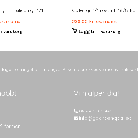
.gummisilicon gn 1/1
Galler gn 1/1 rostfritt 18/8. kor
x. moms
236,00
kr
ex. moms
l i varukorg
Lägg till i varukorg
tsdagar, om inget annat anges. Priserna är exklusive moms, fraktkos
nabbt
Vi hjälper dig!
08 – 408 00 440
info@gastroshopen.se
 & formar