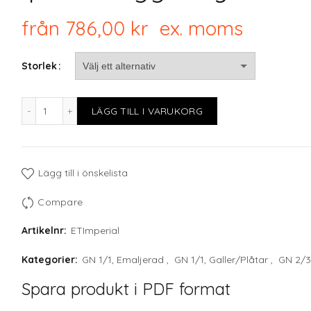
från
786,00
kr
ex. moms
Storlek
Ipinium Egg Tray mängd
LÄGG TILL I VARUKORG
Lägg till i önskelista
Compare
Artikelnr:
ETImperial
Kategorier:
GN 1/1, Emaljerad
,
GN 1/1, Galler/Plåtar
,
GN 2/3
Spara produkt i PDF format