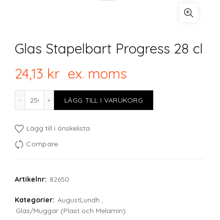
Glas Stapelbart Progress 28 cl
24,13
kr
ex. moms
Glas Stapelbart Progress 28 cl mängd
LÄGG TILL I VARUKORG
Lägg till i önskelista
Compare
Artikelnr:
82650
Kategorier:
AugustLundh
,
Glas/Muggar (Plast och Melamin)