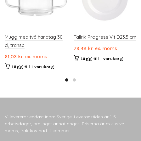
Mugg med två handtag 30
Tallrik Progress Vit D23,5 cm
cl, transp
79,48
kr
ex. moms
61,03
kr
ex. moms
Lägg till i varukorg
Lägg till i varukorg
Vi levererar endast inom Sverige. Leveranstiden är 1-5
arbetsdagar, om inget annat anges. Priserna är exklusive
moms, fraktkostnad tillkommer.