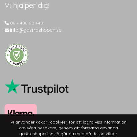
Vi hjälper dig!
08 – 408 00 440
info@gastroshopen.se
Vi använder kakor (cookies) för att lagra viss information
om våra besökare, genom att fortsätta använda
gastroshopen.se så går du med på dessa villkor.