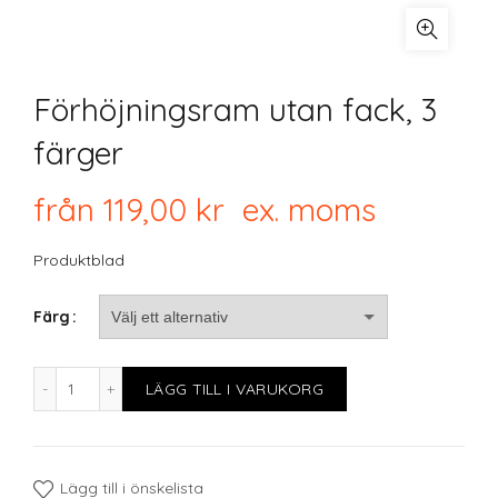
Förhöjningsram utan fack, 3
färger
från
119,00
kr
ex. moms
Produktblad
Färg
Förhöjningsram utan fack, 3 färger mängd
LÄGG TILL I VARUKORG
Lägg till i önskelista