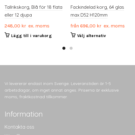
Tallrikskorg, Blå för 18 flata
Fackindelad korg, 64 glas
eller 12 djupa
max D52 H120mm
248,00
kr
ex. moms
från
696,00
kr
ex. moms
Den
Lägg till i varukorg
Välj alternativ
här
produkten
har
flera
varianter.
De
olika
Vi levererar endast inom Sverige. Leveranstiden är 1-5
alternativen
arbetsdagar, om inget annat anges. Priserna är exklusive
kan
moms, fraktkostnad tillkommer.
väljas
på
Information
produktsidan
Kontakta oss