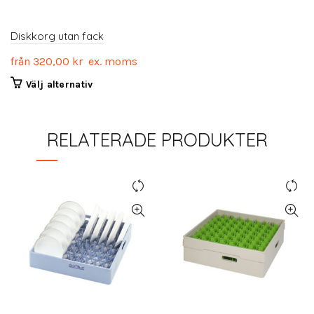
Diskkorg utan fack
från
320,00
kr
ex. moms
Den
Välj alternativ
här
produkten
har
RELATERADE PRODUKTER
flera
varianter.
De
olika
alternativen
kan
väljas
på
produktsidan