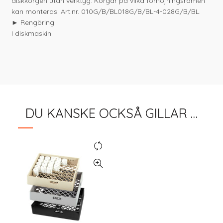
diskkorgen utan verktyg. Korgar på vilka förhöjningsramen
kan monteras: Art.nr. 010G/B/BL018G/B/BL-4-028G/B/BL.
► Rengöring
I diskmaskin
DU KANSKE OCKSÅ GILLAR …