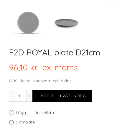
F2D ROYAL plate D21cm
96,10
kr
ex. moms
OBS! Beställningsvara ca 14 dgr
F2D ROYAL plate D21cm mängd
LÄGG TILL I VARUKORG
Lägg till i önskelista
Compare