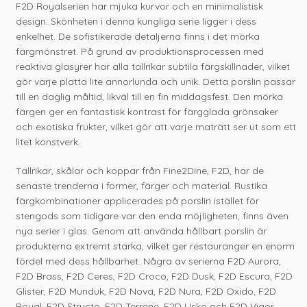
F2D Royalserien har mjuka kurvor och en minimalistisk
design. Skönheten i denna kungliga serie ligger i dess
enkelhet. De sofistikerade detaljerna finns i det mörka
färgmönstret. På grund av produktionsprocessen med
reaktiva glasyrer har alla tallrikar subtila färgskillnader, vilket
gör varje platta lite annorlunda och unik. Detta porslin passar
till en daglig måltid, likväl till en fin middagsfest. Den mörka
färgen ger en fantastisk kontrast för färgglada grönsaker
och exotiska frukter, vilket gör att varje maträtt ser ut som ett
litet konstverk.
Tallrikar, skålar och koppar från Fine2Dine, F2D, har de
senaste trenderna i former, färger och material. Rustika
färgkombinationer applicerades på porslin istället för
stengods som tidigare var den enda möjligheten, finns även
nya serier i glas. Genom att använda hållbart porslin är
produkterna extremt starka, vilket ger restauranger en enorm
fördel med dess hållbarhet. Några av serierna F2D Aurora,
F2D Brass, F2D Ceres, F2D Croco, F2D Dusk, F2D Escura, F2D
Glister, F2D Munduk, F2D Nova, F2D Nura, F2D Oxido, F2D
Royal, F2D Structo, F2D Terrene, F2D Usko och F2D Vigor