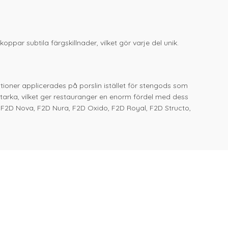
ppar subtila färgskillnader, vilket gör varje del unik.
ationer applicerades på porslin istället för stengods som
starka, vilket ger restauranger en enorm fördel med dess
, F2D Nova, F2D Nura, F2D Oxido, F2D Royal, F2D Structo,