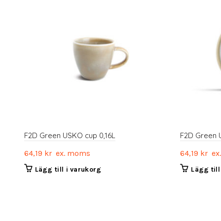
F2D Green USKO cup 0,16L
F2D Green 
64,19
kr
ex. moms
64,19
kr
ex
Lägg till i varukorg
Lägg til