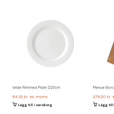
Wide Rimmed Plate D23cm
Menue Bord 
84,32
kr
ex. moms
279,20
kr
e
Lägg till i varukorg
Lägg til