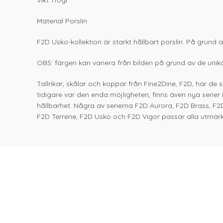
Vikt 110gr
Material Porslin
F2D Usko-kollektion är starkt hållbart porslin. På grund a
OBS: färgen kan variera från bilden på grund av de unika
Tallrikar, skålar och koppar från Fine2Dine, F2D, har de
tidigare var den enda möjligheten, finns även nya serier
hållbarhet. Några av serierna F2D Aurora, F2D Brass, F2
F2D Terrene, F2D Usko och F2D Vigor passar alla utmärk