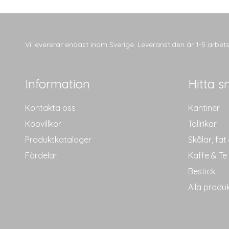
Vi levererar endast inom Sverige. Leveranstiden är 1-5 arbe
Information
Hitta s
Kontakta oss
Kantiner
Köpvillkor
Tallrikar
Produktkataloger
Skålar, fat
Fördelar
Kaffe & Te
Bestick
Alla produ