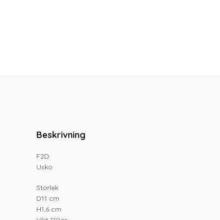
Beskrivning
F2D
Usko
Storlek
D11 cm
H1,6 cm