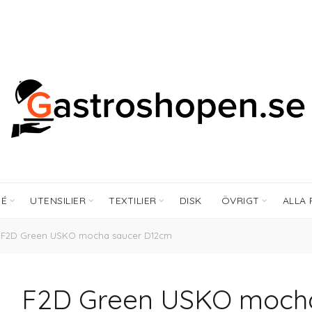
FÉ
UTENSILIER
TEXTILIER
DISK
ÖVRIGT
ALLA
F2D Green USKO mocha saucer D12cm
F2D Green USKO moch