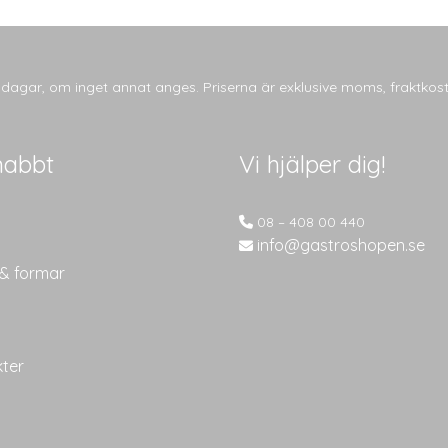
tsdagar, om inget annat anges. Priserna är exklusive moms, fraktkos
nabbt
Vi hjälper dig!
08 – 408 00 440
info@gastroshopen.se
 & formar
kter