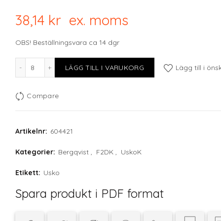
38,14
kr
ex. moms
OBS! Beställningsvara ca 14 dgr
F2D Green USKO mocha saucer D12cm mängd
LÄGG TILL I VARUKORG
Lägg till i öns
Compare
Artikelnr:
604421
Kategorier:
Bergqvist
,
F2DK
,
UskoK
Etikett:
Usko
Spara produkt i PDF format