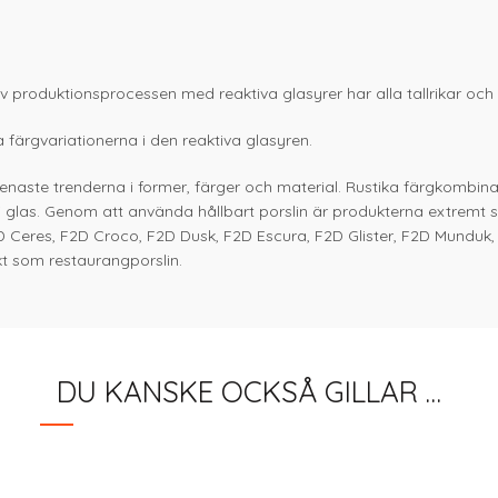
v produktionsprocessen med reaktiva glasyrer har alla tallrikar och ko
 färgvariationerna i den reaktiva glasyren.
 senaste trenderna i former, färger och material. Rustika färgkombin
 i glas. Genom att använda hållbart porslin är produkterna extremt 
D Ceres, F2D Croco, F2D Dusk, F2D Escura, F2D Glister, F2D Munduk
t som restaurangporslin.
DU KANSKE OCKSÅ GILLAR …