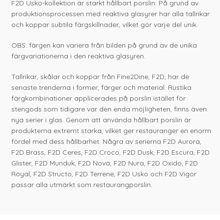
F2D Usko-kollektion är starkt hållbart porslin. På grund av
produktionsprocessen med reaktiva glasyrer har alla tallrikar
och koppar subtila färgskillnader, vilket gör varje del unik.
OBS: färgen kan variera från bilden på grund av de unika
färgvariationerna i den reaktiva glasyren.
Tallrikar, skålar och koppar från Fine2Dine, F2D, har de
senaste trenderna i former, färger och material. Rustika
färgkombinationer applicerades på porslin istället för
stengods som tidigare var den enda möjligheten, finns även
nya serier i glas. Genom att använda hållbart porslin är
produkterna extremt starka, vilket ger restauranger en enorm
fördel med dess hållbarhet. Några av serierna F2D Aurora,
F2D Brass, F2D Ceres, F2D Croco, F2D Dusk, F2D Escura, F2D
Glister, F2D Munduk, F2D Nova, F2D Nura, F2D Oxido, F2D
Royal, F2D Structo, F2D Terrene, F2D Usko och F2D Vigor
passar alla utmärkt som restaurangporslin.