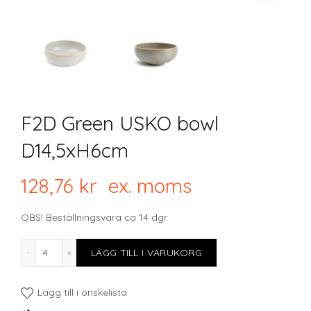
F2D Green USKO bowl
D14,5xH6cm
128,76
kr
ex. moms
OBS! Beställningsvara ca 14 dgr
F2D Green USKO bowl D14,5xH6cm mängd
LÄGG TILL I VARUKORG
Lägg till i önskelista