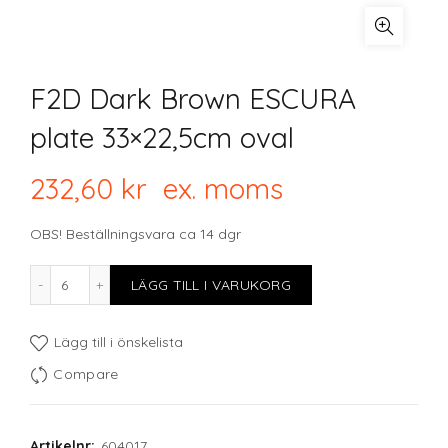
F2D Dark Brown ESCURA
plate 33×22,5cm oval
232,60
kr
ex. moms
OBS! Beställningsvara ca 14 dgr
F2D Dark Brown ESCURA plate 33x22,5cm oval mängd
LÄGG TILL I VARUKORG
Lägg till i önskelista
Compare
Artikelnr:
604017