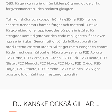
OBS: färgen kan variera från bilden på grund av de unika
färgvariationerna i den reaktiva glasyren.
Tallrikar, skålar och koppar från Fine2Dine, F2D, har de
senaste trenderna i former, färger och material. Rustika
färgkombinationer applicerades på porslin istället för
stengods som tidigare var den enda möjligheten, finns även
nya serier i glas. Genom att använda hållbart porslin är
produkterna extremt starka, vilket ger restauranger en enorm
fördel med dess hållbarhet. Några av serierna F2D Aurora,
F2D Brass, F2D Ceres, F2D Croco, F2D Dusk, F2D Escura, F2D
Glister, F2D Munduk, F2D Nova, F2D Nura, F2D Oxido, F2D
Royal, F2D Structo, F2D Terrene, F2D Usko och F2D Vigor
passar alla utmärkt som restaurangporslin.
DU KANSKE OCKSÅ GILLAR …