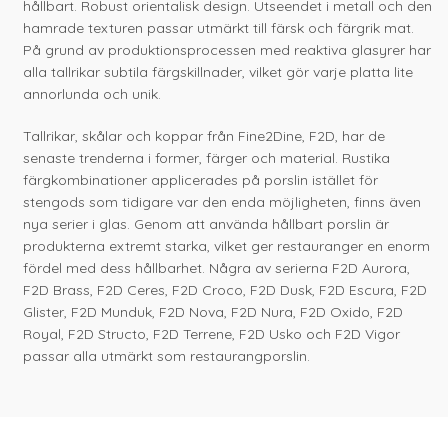
hållbart. Robust orientalisk design. Utseendet i metall och den
hamrade texturen passar utmärkt till färsk och färgrik mat.
På grund av produktionsprocessen med reaktiva glasyrer har
alla tallrikar subtila färgskillnader, vilket gör varje platta lite
annorlunda och unik.
Tallrikar, skålar och koppar från Fine2Dine, F2D, har de
senaste trenderna i former, färger och material. Rustika
färgkombinationer applicerades på porslin istället för
stengods som tidigare var den enda möjligheten, finns även
nya serier i glas. Genom att använda hållbart porslin är
produkterna extremt starka, vilket ger restauranger en enorm
fördel med dess hållbarhet. Några av serierna F2D Aurora,
F2D Brass, F2D Ceres, F2D Croco, F2D Dusk, F2D Escura, F2D
Glister, F2D Munduk, F2D Nova, F2D Nura, F2D Oxido, F2D
Royal, F2D Structo, F2D Terrene, F2D Usko och F2D Vigor
passar alla utmärkt som restaurangporslin.