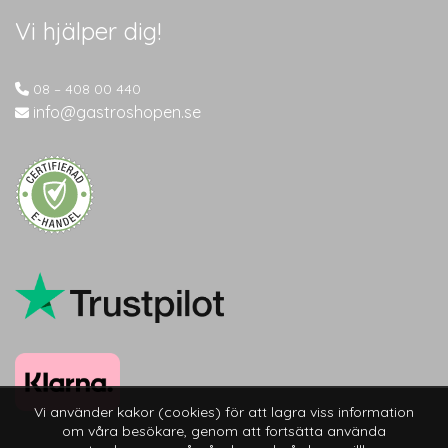
Vi hjälper dig!
08 – 408 00 440
info@gastroshopen.se
Vi använder kakor (cookies) för att lagra viss information
om våra besökare, genom att fortsätta använda