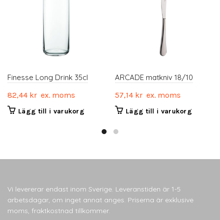
Finesse Long Drink 35cl
ARCADE matkniv 18/10
82,44
kr
ex. moms
57,14
kr
ex. moms
Lägg till i varukorg
Lägg till i varukorg
Vi levererar endast inom Sverige. Leveranstiden är 1-5
arbetsdagar, om inget annat anges. Priserna är exklusive
moms, fraktkostnad tillkommer.