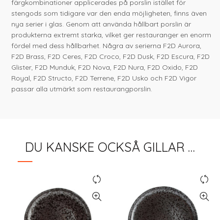
färgkombinationer applicerades på porslin istället för
stengods som tidigare var den enda möjligheten, finns även
nya serier i glas. Genom att använda hållbart porslin är
produkterna extremt starka, vilket ger restauranger en enorm
fördel med dess hållbarhet. Några av serierna F2D Aurora,
F2D Brass, F2D Ceres, F2D Croco, F2D Dusk, F2D Escura, F2D
Glister, F2D Munduk, F2D Nova, F2D Nura, F2D Oxido, F2D
Royal, F2D Structo, F2D Terrene, F2D Usko och F2D Vigor
passar alla utmärkt som restaurangporslin.
DU KANSKE OCKSÅ GILLAR …