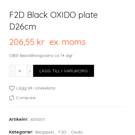
F2D Black OXIDO plate
D26cm
206,55
kr
ex. moms
OBS! Beställningsvara ca 14 dgr
F2D Black OXIDO plate D26cm mängd
LÄGG TILL I VARUKORG
Lägg till i önskelista
Compare
Artikelnr:
605001
Kategorier:
Bergqvist
,
F2D
,
Oxido