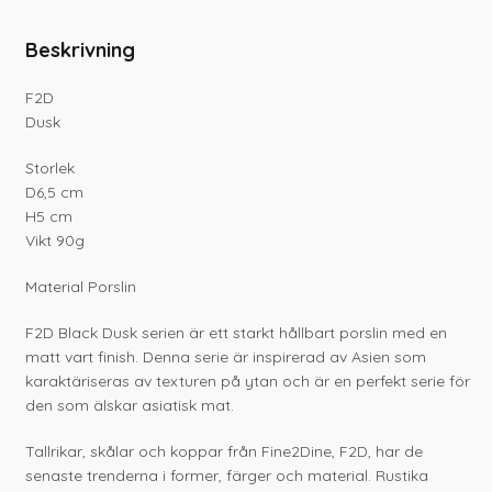
Beskrivning
F2D
Dusk
Storlek
D6,5 cm
H5 cm
Vikt 90g
Material Porslin
F2D Black Dusk serien är ett starkt hållbart porslin med en
matt vart finish. Denna serie är inspirerad av Asien som
karaktäriseras av texturen på ytan och är en perfekt serie för
den som älskar asiatisk mat.
Tallrikar, skålar och koppar från Fine2Dine, F2D, har de
senaste trenderna i former, färger och material. Rustika