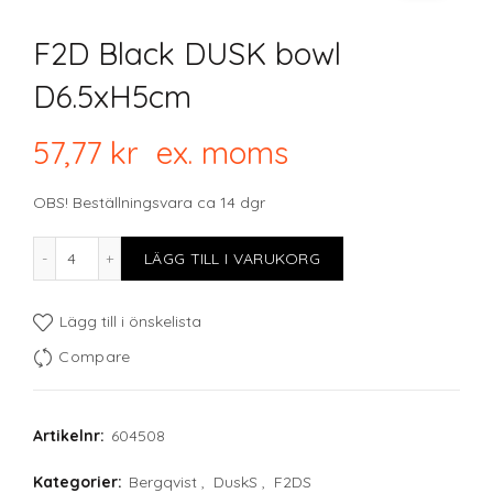
F2D Black DUSK bowl
D6.5xH5cm
57,77
kr
ex. moms
OBS! Beställningsvara ca 14 dgr
F2D Black DUSK bowl D6.5xH5cm mängd
LÄGG TILL I VARUKORG
Lägg till i önskelista
Compare
Artikelnr:
604508
Kategorier:
Bergqvist
,
DuskS
,
F2DS