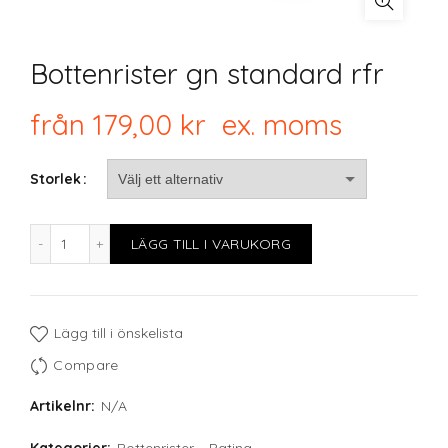
Bottenrister gn standard rfr
från
179,00
kr
ex. moms
Storlek
Bottenrister gn standard rfr mängd
LÄGG TILL I VARUKORG
Lägg till i önskelista
Compare
Artikelnr:
N/A
Kategorier:
Bottenrister
,
Patina