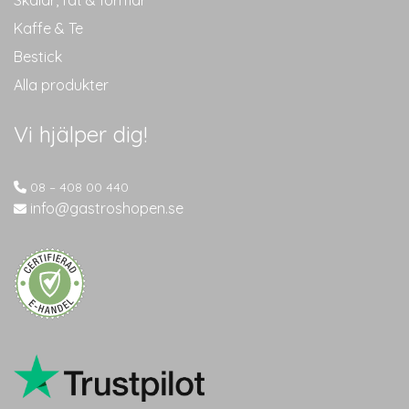
Skålar, fat & formar
Kaffe & Te
Bestick
Alla produkter
Vi hjälper dig!
08 – 408 00 440
info@gastroshopen.se