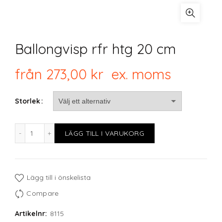
Ballongvisp rfr htg 20 cm
från
273,00
kr
ex. moms
Storlek
Ballongvisp rfr htg 20 cm mängd
LÄGG TILL I VARUKORG
Lägg till i önskelista
Compare
Artikelnr:
8115