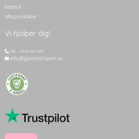
Bestick
Alla produkter
Vi hjälper dig!
08 – 408 00 440
info@gastroshopen.se