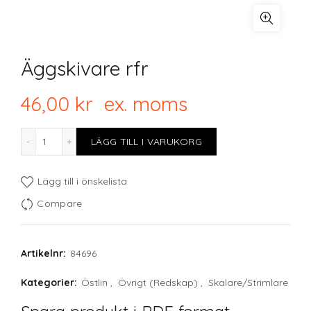
Äggskivare rfr
46,00
kr
ex. moms
Äggskivare rfr mängd
LÄGG TILL I VARUKORG
Lägg till i önskelista
Compare
Artikelnr:
84696
Kategorier:
Östlin
,
Övrigt (Redskap)
,
Skalare/Strimlare