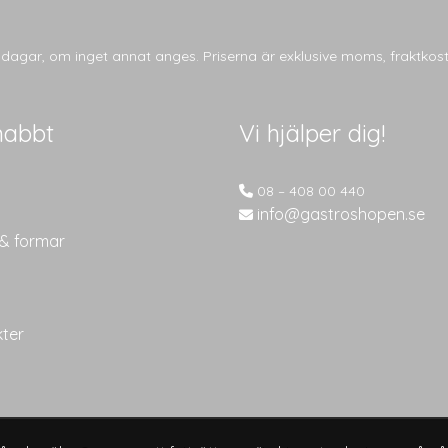
tsdagar, om inget annat anges. Priserna är exklusive moms, fraktkos
nabbt
Vi hjälper dig!
08 – 408 00 440
info@gastroshopen.se
 & formar
kter