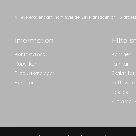
Vi levererar endast inom Sverige. Leveranstiden är 1-5 arbe
Information
Hitta s
Kontakta oss
Kantiner
Köpvillkor
Tallrikar
Produktkataloger
Skålar, fat
Fördelar
Kaffe & Te
Bestick
Alla produ