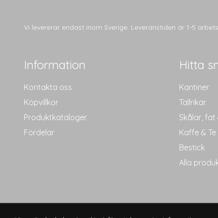
Vi levererar endast inom Sverige. Leveranstiden är 1-5 arbe
Information
Hitta s
Kontakta oss
Kantiner
Köpvillkor
Tallrikar
Produktkataloger
Skålar, fat
Fördelar
Kaffe & Te
Bestick
Alla produ