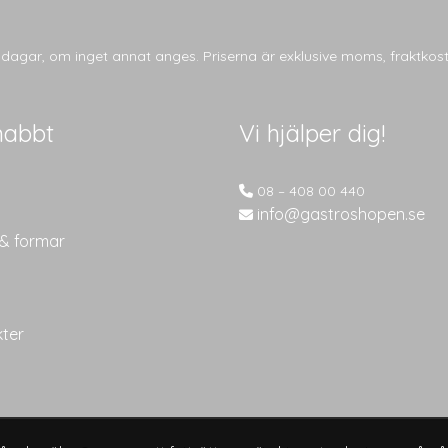
tsdagar, om inget annat anges. Priserna är exklusive moms, fraktkos
nabbt
Vi hjälper dig!
08 – 408 00 440
info@gastroshopen.se
 & formar
kter