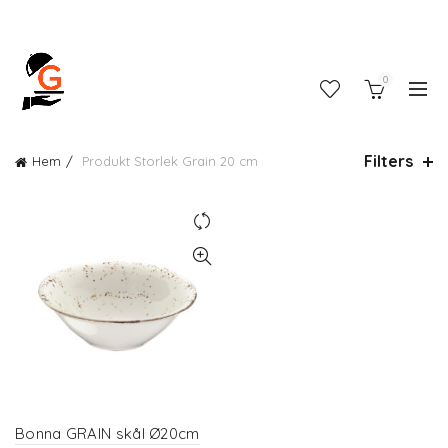
0
Filters
Hem
Produkt Storlek
Grain 20 cm
Bonna GRAIN skål Ø20cm