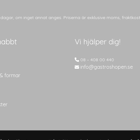
tsdagar, om inget annat anges. Priserna är exklusive moms, fraktkos
nabbt
Vi hjälper dig!
08 – 408 00 440
info@gastroshopen.se
 & formar
kter