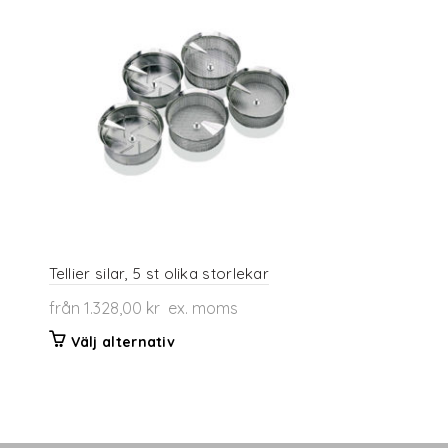
Tellier silar, 5 st olika storlekar
från
1.328,00
kr
ex. moms
Den
Välj alternativ
här
produkten
har
flera