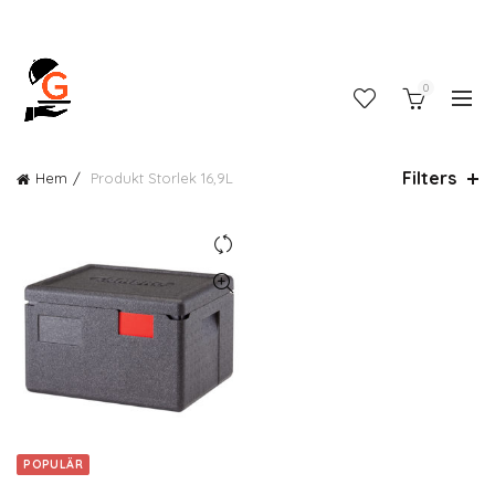
0
Filters
Hem
Produkt Storlek
16,9L
POPULÄR