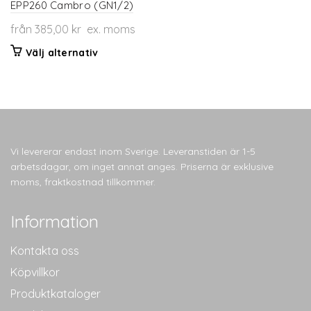
EPP260 Cambro (GN1/2)
från
385,00
kr
ex. moms
Den
Välj alternativ
här
produkten
har
flera
varianter.
De
Vi levererar endast inom Sverige. Leveranstiden är 1-5
olika
arbetsdagar, om inget annat anges. Priserna är exklusive
alternativen
moms, fraktkostnad tillkommer.
kan
väljas
Information
på
produktsidan
Kontakta oss
Köpvillkor
Produktkataloger