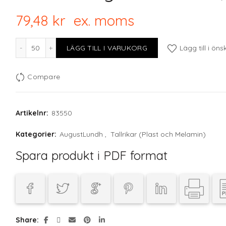
79,48
kr
ex. moms
Tallrik Progress Vit D23,5 cm mängd
LÄGG TILL I VARUKORG
Lägg till i öns
Compare
Artikelnr:
83550
Kategorier:
AugustLundh
,
Tallrikar (Plast och Melamin)
Spara produkt i PDF format
Share