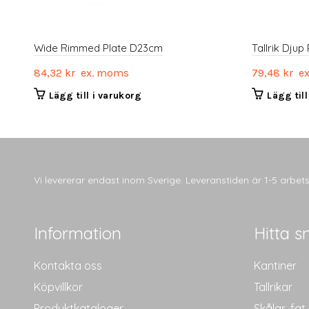
Wide Rimmed Plate D23cm
Tallrik Dju
84,32
kr
ex. moms
79,48
kr
ex
Lägg till i varukorg
Lägg til
Vi levererar endast inom Sverige. Leveranstiden är 1-5 arbe
Information
Hitta s
Kontakta oss
Kantiner
Köpvillkor
Tallrikar
Produktkataloger
Skålar, fat