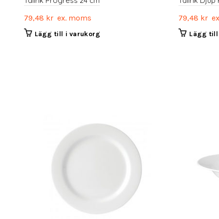
Tallrik Progress 24 cm
Tallrik Dju
79,48
kr
ex. moms
79,48
kr
ex
Lägg till i varukorg
Lägg til