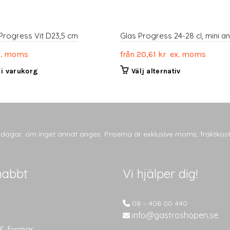
p Progress Vit D23,5 cm
Glas Progress 24-28 cl, mini an
. moms
från
20,61
kr
ex. moms
Den
l i varukorg
Välj alternativ
här
produkten
har
flera
varianter.
tsdagar, om inget annat anges. Priserna är exklusive moms, fraktkos
De
olika
alternativen
nabbt
Vi hjälper dig!
kan
väljas
på
08 – 408 00 440
produktsidan
info@gastroshopen.se
 & formar