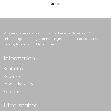
har
har
flera
flera
varianter.
varianter.
De
De
olika
olika
alternativen
alternativen
Vi levererar endast inom Sverige. Leveranstiden är 1-5
kan
kan
arbetsdagar, om inget annat anges. Priserna är exklusive
väljas
väljas
moms, fraktkostnad tillkommer.
på
på
produktsidan
produktsidan
Information
Kontakta oss
Köpvillkor
Produktkataloger
Fördelar
Hitta snabbt