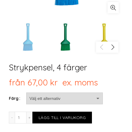
Strykpensel, 4 färger
från
67,00
kr
ex. moms
Färg
Strykpensel, 4 färger mängd
LÄGG TILL I VARUKORG