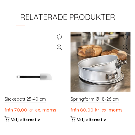
RELATERADE PRODUKTER
Slickepott 25-40 cm
Springform Ø 18-26 cm
från
70,00
kr
ex. moms
från
80,00
kr
ex. moms
Den
Den
Välj alternativ
Välj alternativ
här
här
produkten
produkten