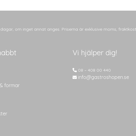
tsdagar, om inget annat anges. Priserna är exklusive moms, fraktkos
nabbt
Vi hjälper dig!
08 – 408 00 440
info@gastroshopen.se
 & formar
kter