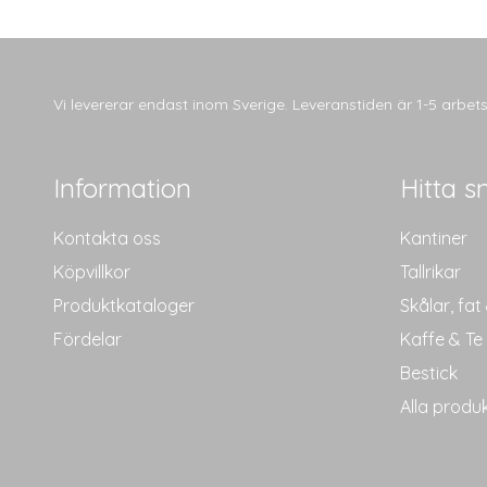
Vi levererar endast inom Sverige. Leveranstiden är 1-5 arbe
Information
Hitta s
Kontakta oss
Kantiner
Köpvillkor
Tallrikar
Produktkataloger
Skålar, fat
Fördelar
Kaffe & Te
Bestick
Alla produ