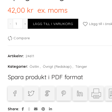
42,00
kr
ex. moms
Spagettitång rfr 20 cm mängd
LÄGG TILL I VARUKORG
Lägg till i öns
Compare
Artikelnr:
24611
Kategorier:
Östlin
,
Övrigt (Redskap)
,
Tänger
Spara produkt i PDF format
Share