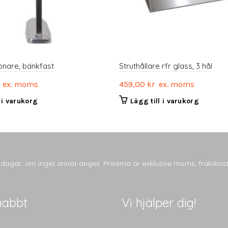
nare, bänkfast
Struthållare rfr glass, 3 hål
ex. moms
459,00
kr
ex. moms
l i varukorg
Lägg till i varukorg
tsdagar, om inget annat anges. Priserna är exklusive moms, fraktkos
nabbt
Vi hjälper dig!