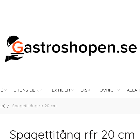
FÉ
UTENSILIER
TEXTILIER
DISK
ÖVRIGT
ALLA
ap)
Spagettitång rfr 20 cm
Spagettitång rfr 20 cm