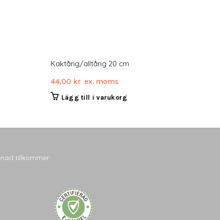
Kaktång/alltång 20 cm
44,00
kr
ex. moms
Lägg till i varukorg
tnad tillkommer.