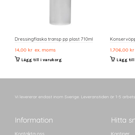
Dressingflaska transp pp plast 710ml
Konservöpp
14,00
kr
ex. moms
1.706,00
kr
Lägg till i varukorg
Lägg til
Vi levererar endast inom Sverige. Leveranstiden är 1-5 arbe
Information
Hitta s
Kontakta oss
Kantiner