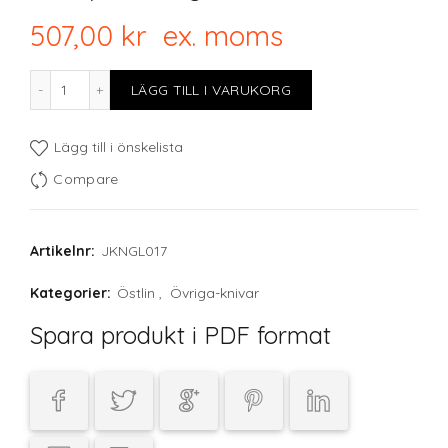
507,00
kr
ex. moms
Skärpstål Bryne ovalt 25cm mängd
LÄGG TILL I VARUKORG
Lägg till i önskelista
Compare
Artikelnr:
JKNGL017
Kategorier:
Östlin
,
Övriga-knivar
Spara produkt i PDF format