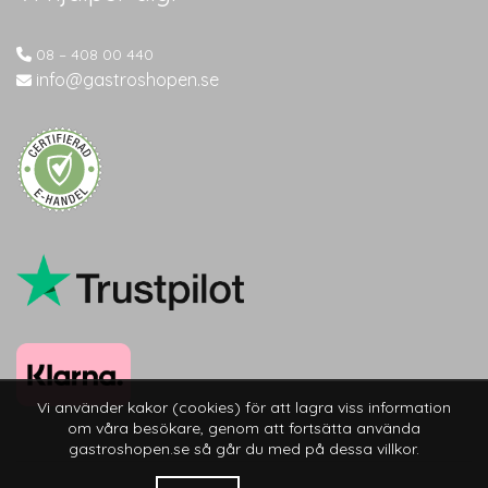
08 – 408 00 440
info@gastroshopen.se
Vi använder kakor (cookies) för att lagra viss information
om våra besökare, genom att fortsätta använda
gastroshopen.se så går du med på dessa villkor.