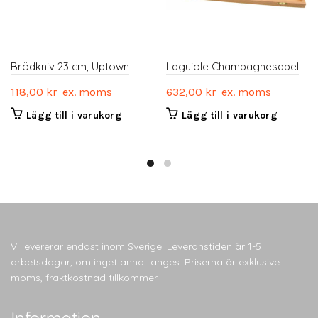
Brödkniv 23 cm, Uptown
Laguiole Champagnesabel
118,00
kr
ex. moms
632,00
kr
ex. moms
Lägg till i varukorg
Lägg till i varukorg
Vi levererar endast inom Sverige. Leveranstiden är 1-5
arbetsdagar, om inget annat anges. Priserna är exklusive
moms, fraktkostnad tillkommer.
Information