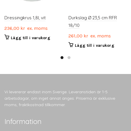
Dressingkrus 1,8l, vit
Durkslag Ø 23,5 cm RFR
18/10
236,00
kr
ex. moms
261,00
kr
ex. moms
Lägg till i varukorg
Lägg till i varukorg
Vi levererar endast inom Sverige. Leveranstiden är 1-5
arbetsdagar, om inget annat anges. Priserna är exklusive
moms, fraktkostnad tillkommer.
Information