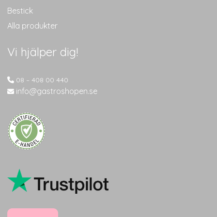
Bestick
Alla produkter
Vi hjälper dig!
08 – 408 00 440
info@gastroshopen.se