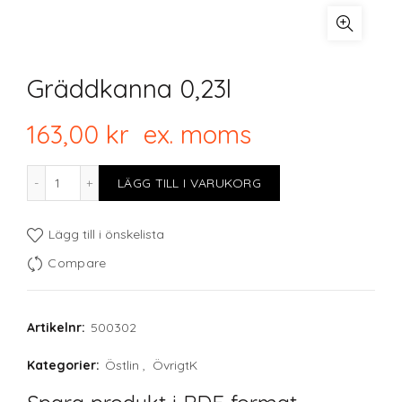
Gräddkanna 0,23l
163,00
kr
ex. moms
Gräddkanna 0,23l mängd
LÄGG TILL I VARUKORG
Lägg till i önskelista
Compare
Artikelnr:
500302
Kategorier:
Östlin
,
ÖvrigtK