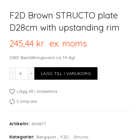
F2D Brown STRUCTO plate
D28cm with upstanding rim
245,44
kr
ex. moms
OBS! Beställningsvara ca 14 dgr
F2D Brown STRUCTO plate D28cm with upstanding rim
LÄGG TILL I VARUKORG
Lägg till i önskelista
Compare
Artikelnr:
604871
Kategorier:
Bergqvist
,
F2D
,
Structo