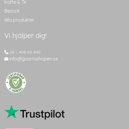
Kaffe & Te
Bestick
Alla produkter
Vi hjälper dig!
08 – 408 00 440
info@gastroshopen.se