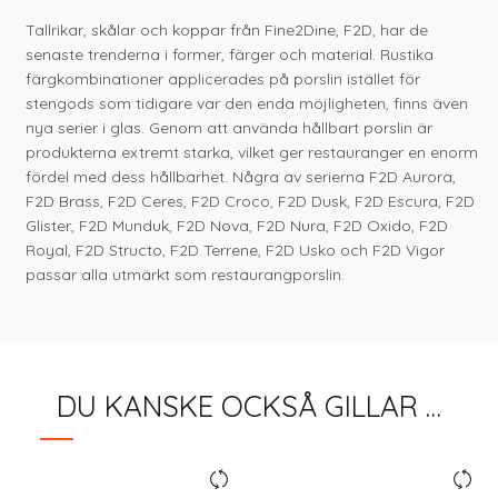
Tallrikar, skålar och koppar från Fine2Dine, F2D, har de
senaste trenderna i former, färger och material. Rustika
färgkombinationer applicerades på porslin istället för
stengods som tidigare var den enda möjligheten, finns även
nya serier i glas. Genom att använda hållbart porslin är
produkterna extremt starka, vilket ger restauranger en enorm
fördel med dess hållbarhet. Några av serierna F2D Aurora,
F2D Brass, F2D Ceres, F2D Croco, F2D Dusk, F2D Escura, F2D
Glister, F2D Munduk, F2D Nova, F2D Nura, F2D Oxido, F2D
Royal, F2D Structo, F2D Terrene, F2D Usko och F2D Vigor
passar alla utmärkt som restaurangporslin.
DU KANSKE OCKSÅ GILLAR …