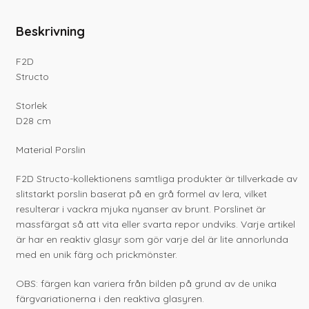
Beskrivning
F2D
Structo
Storlek
D28 cm
Material Porslin
F2D Structo-kollektionens samtliga produkter är tillverkade av
slitstarkt porslin baserat på en grå formel av lera, vilket
resulterar i vackra mjuka nyanser av brunt. Porslinet är
massfärgat så att vita eller svarta repor undviks. Varje artikel
är har en reaktiv glasyr som gör varje del är lite annorlunda
med en unik färg och prickmönster.
OBS: färgen kan variera från bilden på grund av de unika
färgvariationerna i den reaktiva glasyren.